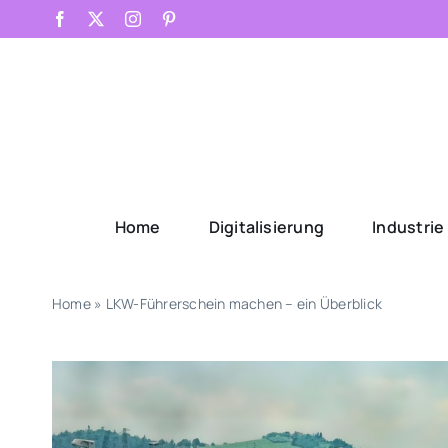
Skip
Facebook
X
Instagram
Pinterest
to
content
Home
Digitalisierung
Industrie
Home
»
LKW-Führerschein machen – ein Überblick